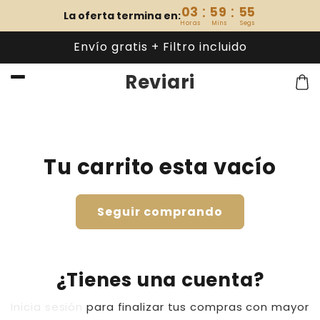
Ir
:
:
03
59
55
directamente
La oferta termina en:
Horas
Mins
Segs
al contenido
Envío gratis + Filtro incluido
Reviari
Carri
Tu carrito esta vacío
Seguir comprando
¿Tienes una cuenta?
Inicia sesión
para finalizar tus compras con mayor