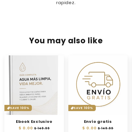
rapidez.
You may also like
SAVE 100%
SAVE 100%
Ebook Exclusivo
Envío gratis
Precio
$ 0.00
Precio
Precio
$ 0.00
Precio
$ 149.99
$ 149.99