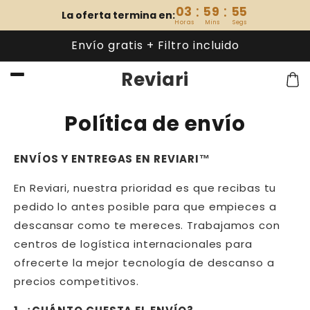
Ir
:
:
03
59
55
directamente
La oferta termina en:
Horas
Mins
Segs
al contenido
Envío gratis + Filtro incluido
Reviari
Carri
Política de envío
ENVÍOS Y ENTREGAS EN REVIARI™
En
Reviari
, nuestra prioridad es que recibas tu
pedido lo antes posible para que empieces a
descansar como te mereces. Trabajamos con
centros de logística internacionales para
ofrecerte la mejor tecnología de descanso a
precios competitivos.